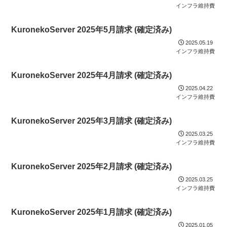
インフラ維持費
KuronekoServer 2025年5月請求 (確定済み)
2025.05.19
インフラ維持費
KuronekoServer 2025年4月請求 (確定済み)
2025.04.22
インフラ維持費
KuronekoServer 2025年3月請求 (確定済み)
2025.03.25
インフラ維持費
KuronekoServer 2025年2月請求 (確定済み)
2025.03.25
インフラ維持費
KuronekoServer 2025年1月請求 (確定済み)
2025.01.05