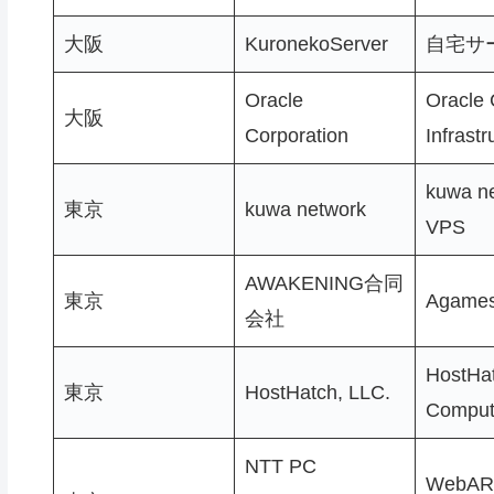
大阪
KuronekoServer
自宅サ
Oracle
Oracle 
大阪
Corporation
Infrastr
kuwa n
東京
kuwa network
VPS
AWAKENING合同
東京
Agame
会社
HostHa
東京
HostHatch, LLC.
Comput
NTT PC
WebAR