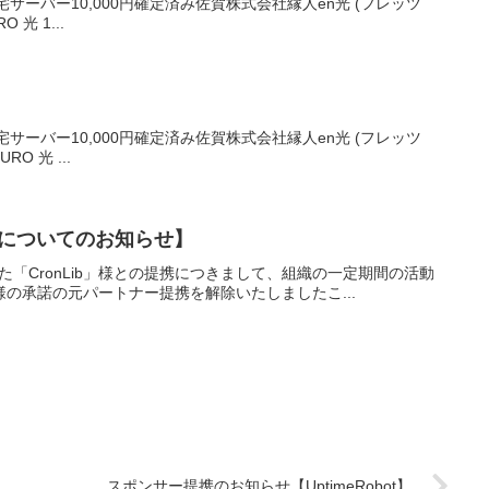
自宅サーバー10,000円確定済み佐賀株式会社縁人en光 (フレッツ
O 光 1...
自宅サーバー10,000円確定済み佐賀株式会社縁人en光 (フレッツ
URO 光 ...
解除についてのお知らせ】
た「CronLib」様との提携につきまして、組織の一定期間の活動
ib様の承諾の元パートナー提携を解除いたしましたこ...
スポンサー提携のお知らせ【UptimeRobot】