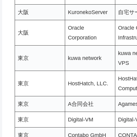
大阪
KuronekoServer
自宅サ
Oracle
Oracle 
大阪
Corporation
Infrastr
kuwa n
東京
kuwa network
VPS
HostHa
東京
HostHatch, LLC.
Comput
東京
A合同会社
Agame
東京
Digital-VM
Digital
東京
Contabo GmbH
CONTA