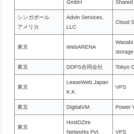
GmbH
Shared
シンガポール
Advin Services,
Cloud S
アメリカ
LLC
Wasabi 
東京
WebARENA
storage
東京
DDPS合同会社
Tokyo C
LeaseWeb Japan
東京
VPS
K.K.
東京
DigitalVM
Power 
HostDZire
東京
Networks Pvt.
VPS