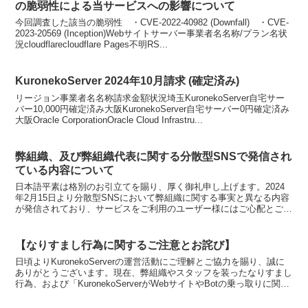
の脆弱性による当サービスへの影響について
今回調査した該当の脆弱性 ・CVE-2022-40982 (Downfall) ・CVE-
2023-20569 (Inception)Webサイトサーバー事業者名名称/プラン名状
況cloudflarecloudflare Pages不明RS...
KuronekoServer 2024年10月請求 (確定済み)
リージョン事業者名名称請求金額状況埼玉KuronekoServer自宅サー
バー10,000円確定済み大阪KuronekoServer自宅サーバー0円確定済み
大阪Oracle CorporationOracle Cloud Infrastru...
弊組織、及び弊組織代表に関する分散型SNSで発信され
ている内容について
日本語平素は格別のお引立てを賜り、厚く御礼申し上げます。2024
年2月15日より分散型SNSにおいて弊組織に関する事実と異なる内容
が発信されており、サービスをご利用のユーザー様にはご心配とご迷
惑をお掛けしております。弊組織で確認している内容...
【なりすまし行為に関するご注意とお詫び】
日頃よりKuronekoServerの運営活動にご理解とご協力を賜り、誠に
ありがとうございます。現在、弊組織やスタッフを装ったなりすまし
行為、および「KuronekoServerがWebサイトやBotの乗っ取りに関与
している」といった事実無...