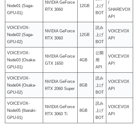
NVIDIA GeForce
/
Node01 (Saga-
12GB
上げ
RTX 3060
SHAREVOX
GPU-01)
BOT
API
VOICEVOX-
読み
NVIDIA GeForce
VOICEVOX
Node02 (Saga-
12GB
上げ
RTX 3060
API
GPU-02)
BOT
VOICEVOX-
公開
NVIDIA GeForce
VOICEVOX
Node03 (Osaka-
4GB
用
GTX 1650
API
GPU-01)
API
VOICEVOX-
読み
NVIDIA GeForce
VOICEVOX
Node04 (Osaka-
8GB
上げ
RTX 2060 Super
API
GPU-02)
BOT
VOICEVOX-
読み
NVIDIA GeForce
VOICEVOX
Node05 (Ibaraki-
8GB
上げ
RTX 3060 Ti
API
GPU-01)
BOT