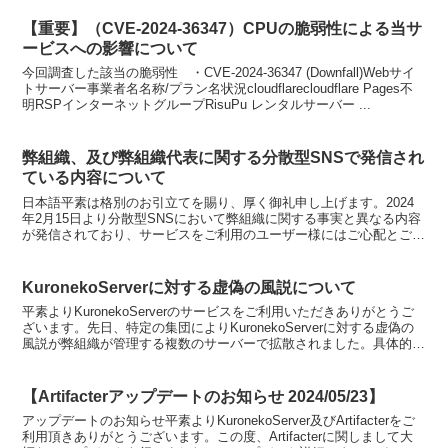
【重要】（CVE-2024-36347）CPUの脆弱性による当サ
ービスへの影響について
今回調査した該当の脆弱性 ・CVE-2024-36347 (Downfall)Webサイ
トサーバー事業者名名称/プラン名状況cloudflarecloudflare Pages不
明RSPインターネットグループRisuPu レンタルサーバー ...
弊組織、及び弊組織代表に関する分散型SNSで発信され
ている内容について
日本語平素は格別のお引立てを賜り、厚く御礼申し上げます。2024
年2月15日より分散型SNSにおいて弊組織に関する事実と異なる内容
が発信されており、サービスをご利用のユーザー様にはご心配とご迷
惑をお掛けしております。弊組織で確認している内容...
KuronekoServerに対する虚偽の風説について
平素よりKuronekoServerのサービスをご利用いただきありがとうご
ざいます。先日、特定の集団によりKuronekoServerに対する虚偽の
風説が弊組織が管理する複数のサーバーで拡散されました。具体的に
は、「KuronkoServe...
【Artifacterアップデートのお知らせ 2024/05/23】
アップデートのお知らせ平素よりKuronekoServer及びArtifacterをご
利用頂きありがとうございます。この度、Artifacterに関しまして大