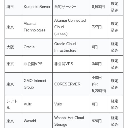
確定
埼玉
KuronekoServer
自宅サーバー
8,500円
済み
Akamai Connected
Akamai
確定
東京
Cloud
727円
Technologies
済み
(Linode)
Oracle Cloud
確定
大阪
Oracle
0円
Infrastructure
済み
確定
東京
非公開VPS
非公開VPS
340円
済み
440円
GMO Internet
確定
東京
CORESERVER
(年:
Group
済み
5,280円)
シアト
確定
Vultr
Vultr
0円
ル
済み
Wasabi Hot Cloud
確定
東京
Wasabi
920円
Storage
済み