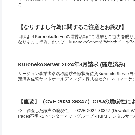
ご...
【なりすまし行為に関するご注意とお詫び】
日頃よりKuronekoServerの運営活動にご理解とご協
なりすまし行為、および「KuronekoServerがWebサイトや
KuronekoServer 2024年8月請求 (確定済み)
リージョン事業者名名称請求金額状況佐賀KuronekoServer
定済み佐賀ヤマトホールディングス株式会社クロネコマーケット宅
【重要】（CVE-2024-36347）CPUの脆
今回調査した該当の脆弱性 ・CVE-2024-36347 (Downfall)
Pages不明RSPインターネットグループRisuPu レンタルサーバー