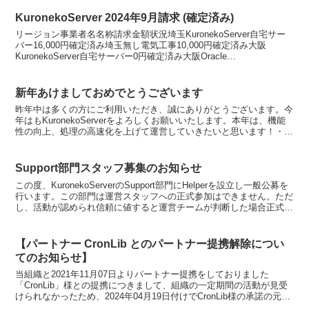
KuronekoServer 2024年9月請求 (確定済み)
リージョン事業者名名称請求金額状況埼玉KuronekoServer自宅サー
バー16,000円確定済み埼玉無し電気工事10,000円確定済み大阪
KuronekoServer自宅サーバー0円確定済み大阪Oracle
CorporationOra...
新年あけましておめでとうございます
昨年中は多くの方にご利用いただき、誠にありがとうございます。今
年はもKuronekoServerをよろしくお願いいたします。本年は、機能
性の向上、処理の高速化を上げて運営していきたいと思います！・読
み上げBOTサブスクの正式リリース・読み上...
Support部門スタッフ募集のお知らせ
この度、KuronekoServerのSupport部門にHelperを設立し一般公募を
行います。この部門は運営スタッフへの正式参加はできません。ただ
し、活動が認められ信頼に値すると運営チームが判断した場合正式な
運営としてオファーする場合が...
【パートナー CronLib とのパートナー提携解除につい
てのお知らせ】
当組織と2021年11月07日よりパートナー提携をしておりました
「CronLib」様との提携につきまして、組織の一定期間の活動が見受
けられなかったため、2024年04月19日付けでCronLib様の承諾の元パ
ートナー提携を解除いたしましたこ...