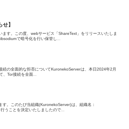
知らせ】
ざいます。この度、webサービス「ShareText」をリリースいたしま
sodiumで暗号化を行い保管し...
r接続の全面的な拒否についてKuronekoServerは、本日2024年2月
、Tor接続を全面...
す。このたび当組織(KuronekoServer)は、組織名：
提携を行うことを決定いたしましたので...