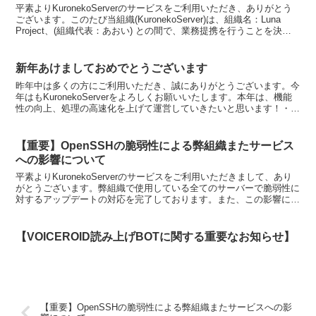
平素よりKuronekoServerのサービスをご利用いただき、ありがとう
ございます。このたび当組織(KuronekoServer)は、組織名：Luna
Project、(組織代表：あおい) との間で、業務提携を行うことを決定
いたしましたの...
新年あけましておめでとうございます
昨年中は多くの方にご利用いただき、誠にありがとうございます。今
年はもKuronekoServerをよろしくお願いいたします。本年は、機能
性の向上、処理の高速化を上げて運営していきたいと思います！・読
み上げBOTサブスクの正式リリース・読み上...
【重要】OpenSSHの脆弱性による弊組織またサービス
への影響について
平素よりKuronekoServerのサービスをご利用いただきまして、あり
がとうございます。弊組織で使用している全てのサーバーで脆弱性に
対するアップデートの対応を完了しております。また、この影響によ
るデータの流出は確認されておりませんのでご...
【VOICEROID読み上げBOTに関する重要なお知らせ】
【重要】OpenSSHの脆弱性による弊組織またサービスへの影